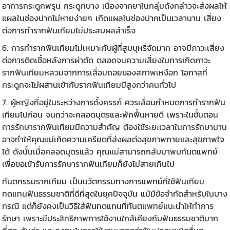
อาการกระดูกพรุน กระดูกบาง เนื่องจากยาในกลุ่มดังกล่าวจะส่งผลให้
แผลในช่องปากไม่หายง่ายๆ เกิดแผลในช่องปากเป็นเวลานาน เสี่ยง
ต่อการทำรากฟันเทียมไม่ประสบผลสำเร็จ
6. การทำ
รากฟันเทียม
ไม่เหมาะกับผู้ที่สูบบุหรี่จัดมาก อาจมีภาวะเสี่ยง
ต่อการติดเชื้อหลังการผ่าตัด ตลอดจนความเสี่ยงในการเกิดภาวะ
รากฟันเทียมหลวมจากการเสื่อมถอยของสภาพเหงือก โอกาสที่
กระดูกจะไม่ผสานเข้ากับรากฟันเทียมมีสูงกว่าคนทั่วไป
7. ผู้หญิงที่อยู่ในระหว่างการตั้งครรภ์ ควรเลื่อนกำหนดการทำ
รากฟัน
เทียม
ไปก่อน จนกว่าจะคลอดบุตรและพักฟื้นหายดี เพราะในขั้นตอน
การรักษารากฟันเทียมมีความสำคัญ ต้องใช้ระยะเวลาในการรักษานาน
อาจทำให้คุณแม่เกิดความเครียดที่ส่งผลต่อสุขภาพกายและสุขภาพใจ
ได้ ดังนั้นเมื่อคลอดบุตรแล้ว คุณแม่สามารถกลับมาพบทันตแพทย์
เพื่อขอเข้ารับการรักษารากฟันเทียมก็ยังไม่สายเกินไป
ทันตกรรมรากเทียม เป็นนวัตกรรมทางการแพทย์ที่ใช้ฟันเทียม
ทดแทนฟันธรรมชาติที่ดีที่สุดในยุคปัจจุบัน แม้มีข้อจำกัดสำหรับในบาง
กรณี แต่ก็ยังคงเป็นวิธีใส่ฟันทดแทนที่ทันตแพทย์แนะนำให้ทำการ
รักษา เพราะมีประสิทธิภาพการใช้งานใกล้เคียงกับฟันธรรมชาติมาก