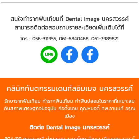
สนใจทำรากฟันเทียมที่
Dental Image นครสวรรค์
สามารถติดต่อสอบถามรายละเอียดเพิ่มเติมได้ที่
โทร :
056-311955
,
061-6840468
,
061-7989821
คลินิกทันตกรรมเดนทัลอิมเมจ
นครสวรรค์
รักษา
รากฟันเทียม
ทำรากฟันเทียม
ทำฟันปลอม
ในราคาที่เหมาะสม
กับสภาพเศรษฐกิจปัจจุบัน ก่อตั้งโดย คุณหมอตี้ ทพ.อานนท์ อรุณ
เมือง
ติดต่อ
Dental Image นครสวรรค์
804,/99 ถนนมาตุลี ตำบลนครสวรรค์ตก อำเภอ เมืองนครสวรรค์