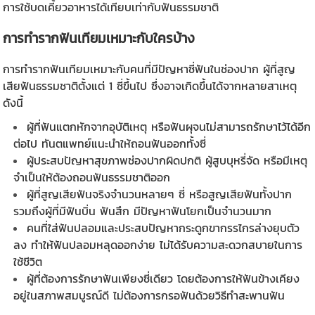
การใช้บดเคี้ยวอาหารได้เทียบเท่ากับฟันธรรมชาติ
การทำ
รากฟันเทียม
เหมาะกับใครบ้าง
การทำ
รากฟันเทียม
เหมาะกับคนที่มีปัญหาซี่ฟันในช่องปาก ผู้ที่สูญ
เสียฟันธรรมชาติตั้งแต่ 1 ซี่ขึ้นไป ซึ่งอาจเกิดขึ้นได้จากหลายสาเหตุ
ดังนี้
ผู้ที่ฟันแตกหักจากอุบัติเหตุ หรือฟันผุจนไม่สามารถรักษาไว้ได้อีก
ต่อไป ทันตแพทย์แนะนำให้ถอนฟันออกทั้งซี่
ผู้ประสบปัญหาสุขภาพช่องปากผิดปกติ ผู้สูบบุหรี่จัด หรือมีเหตุ
จำเป็นให้ต้องถอนฟันธรรมชาติออก
ผู้ที่สูญเสียฟันจริงจำนวนหลายๆ ซี่ หรือสูญเสียฟันทั้งปาก
รวมถึงผู้ที่มีฟันบิ่น ฟันสึก มีปัญหาฟันโยกเป็นจำนวนมาก
คนที่ใส่ฟันปลอมและประสบปัญหากระดูกขากรรไกรล่างยุบตัว
ลง ทำให้
ฟันปลอม
หลุดออกง่าย ไม่ได้รับความสะดวกสบายในการ
ใช้ชีวิต
ผู้ที่ต้องการรักษาฟันเพียงซี่เดียว โดยต้องการให้ฟันข้างเคียง
อยู่ในสภาพสมบูรณ์ดี ไม่ต้องการกรอฟันด้วยวิธีทำสะพานฟัน