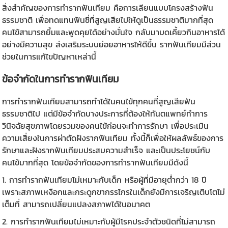
สิ่งสำคัญของการทำรากฟันเทียม คือการเลียนแบบโครงสร้างฟัน
ธรรมชาติ เพื่อทดแทนฟันซี่ที่สูญเสียไปให้ดูเป็นธรรมชาติมากที่สุด
คนไข้สามารถยิ้มและพูดคุยได้อย่างมั่นใจ กลับมาบดเคี้ยวกินอาหารได้
อย่างมีความสุข ส่งเสริมระบบย่อยอาหารให้ดีขึ้น
รากฟันเทียม
มีส่วน
ช่วยในการแก้ไขปัญหาเหล่านี้
ข้อจำกัดในการทำ
รากฟันเทียม
การทำรากฟันเทียมสามารถทำได้ในคนไข้ทุกคนที่สูญเสียฟัน
ธรรมชาติไป แต่มีข้อจำกัดบางประการที่ต้องให้ทันตแพทย์ทำการ
วินิจฉัยสุขภาพโดยรวมของคนไข้ก่อนจะทำการรักษา เพื่อประเมิน
ความเสี่ยงในการผ่าตัดฝังรากฟันเทียม ทั้งนี้ก็เพื่อให้ผลลัพธ์ของการ
รักษาและฝังรากฟันเทียมประสบความสำเร็จ และเป็นประโยชน์กับ
คนไข้มากที่สุด โดยข้อจำกัดของการทำรากฟันเทียมมีดังนี้
1. การทำ
รากฟันเทียม
ไม่เหมาะกับเด็ก หรือผู้ที่มีอายุต่ำกว่า 18 ปี
เพราะสภาพเหงือกและกระดูกขากรรไกรในเด็กยังมีการเจริญเติบโตไม่
เต็มที่ สามารถเปลี่ยนแปลงสภาพได้ในอนาคต
2. การทำ
รากฟันเทียม
ไม่เหมาะกับผู้มีโรคประจำตัวชนิดที่ไม่สามารถ