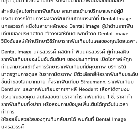
ที่สุด คุ้มค่า และคงทนในการใช้งานมากกว่า
ฟันปลอม
ชนิดอื่นๆ
สำหรับผู้สนใจทำ
รากฟันเทียม
สามารถเข้ามาปรึกษาแพทย์ผู้มี
ประสบการณ์ด้านการฝังรากฟันเทียมโดยตรงได้ที่
Dental Image
นครสวรรค์
หนึ่งในสาขาหลักของ Dental Image ผู้นำด้านรากฟัน
เทียมของประเทศไทย ไว้วางใจให้ทันตแพทย์จาก Dental Image
วินิจฉัยและให้คำปรึกษาวิธีรักษารากฟันเทียมในเคสของคุณโดยเฉพาะ
Dental Image นครสวรรค์
คลินิกทำฟันนครสวรรค์ ผู้ทำเคสฝัง
รากฟันเทียมเยอะเป็นอันดันต้นๆ ของประเทศไทย เปิดโอกาสให้ทุก
ท่านสามารถเข้าถึงการรักษารากฟันเทียมที่มีคุณภาพ บริการได้
มาตรฐานการดูแล ในราคามิตรภาพ มีตัวเลือกยี่ห้อรากฟันเทียมระดับ
ชั้นนำของโลกมากมาย ทั้งรากฟันเทียม Straumann, รากฟันเทียม
Dentium และรากฟันเทียมจากเกาหลี Neodent เลือกได้ตามงบ
ประมาณของคุณ สนใจสอบถามราคาทํารากฟันเทียม 1 ซี่, ราคาทำ
รากฟันเทียมทั้งปาก หรือสอบถามข้อมูลเพิ่มเติมได้ทุกวันในเวลา
ทำการ
ให้รอยยิ้มสวยใสของคุณคืนกลับมาได้ พบกันที่
Dental Image
นครสวรรค์