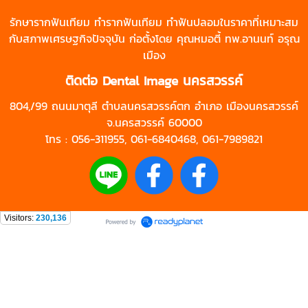
รักษา
รากฟันเทียม
ทำรากฟันเทียม
ทำฟันปลอม
ในราคาที่เหมาะสม
กับสภาพเศรษฐกิจปัจจุบัน ก่อตั้งโดย คุณหมอตี้ ทพ.อานนท์ อรุณ
เมือง
ติดต่อ
Dental Image นครสวรรค์
804,/99 ถนนมาตุลี ตำบลนครสวรรค์ตก อำเภอ เมืองนครสวรรค์
จ.นครสวรรค์ 60000
โทร :
056-311955
,
061-6840468
,
061-7989821
Visitors:
230,136