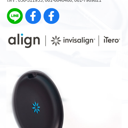
โทร :
056-311955
,
061-6840468
,
061-7989821