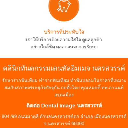
บริการที่ประทับใจ
เราให้บริการด้วยความใส่ใจ ดูแลลูกค้า
อย่างใกล้ชิด ตลอดจนจบการรักษา
คลินิกทันตกรรมเดนทัลอิมเมจ
นครสวรรค์
รักษา
รากฟันเทียม
ทำรากฟันเทียม
ทำฟันปลอม
ในราคาที่เหมาะ
สมกับสภาพเศรษฐกิจปัจจุบัน ก่อตั้งโดย คุณหมอตี้ ทพ.อานนท์
อรุณเมือง
ติดต่อ
Dental Image นครสวรรค์
804,/99 ถนนมาตุลี ตำบลนครสวรรค์ตก อำเภอ เมืองนครสวรรค์
จ.นครสวรรค์ 60000