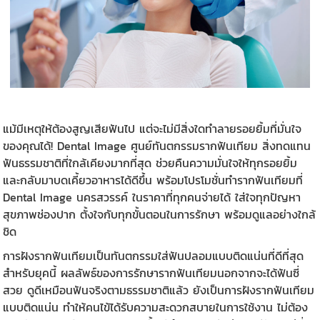
แม้มีเหตุให้ต้องสูญเสียฟันไป แต่จะไม่มีสิ่งใดทำลายรอยยิ้มที่มั่นใจ
ของคุณได้! Dental Image ศูนย์ทันตกรรมรากฟันเทียม สิ่งทดแทน
ฟันธรรมชาติที่ใกล้เคียงมากที่สุด ช่วยคืนความมั่นใจให้ทุกรอยยิ้ม
และกลับมาบดเคี้ยวอาหารได้ดีขึ้น พร้อมโปรโมชั่น
ทำรากฟันเทียม
ที่
Dental Image นครสวรรค์
ในราคาที่ทุกคนจ่ายได้ ใส่ใจทุกปัญหา
สุขภาพช่องปาก ตั้งใจกับทุกขั้นตอนในการรักษา พร้อมดูแลอย่างใกล้
ชิด
การฝังรากฟันเทียมเป็นทันตกรรมใส่ฟันปลอมแบบติดแน่นที่ดีที่สุด
สำหรับยุคนี้ ผลลัพธ์ของการรักษารากฟันเทียมนอกจากจะได้ฟันซี่
สวย ดูดีเหมือนฟันจริงตามธรรมชาติแล้ว ยังเป็นการฝังรากฟันเทียม
แบบติดแน่น ทำให้คนไข้ได้รับความสะดวกสบายในการใช้งาน ไม่ต้อง