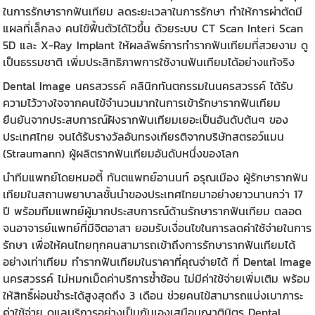
ในการรักษารากฟันเทียม ลดระยะเวลาในการรักษา ทำให้การผ่าตัดมี
แผลที่เล็กลง คนไข้ฟื้นตัวได้ไวขึ้น ด้วยระบบ CT Scan Interi Scan
5D และ X-Ray Implant ให้ผลลัพธ์การ
ทำรากฟันเทียม
ที่สวยงาม ดู
เป็นธรรมชาติ เพิ่มประสิทธิภาพการใช้งานฟันเทียมได้อย่างแท้จริง
Dental Image นครสวรรค์
คลินิกทันตกรรมในนครสวรรค์
ได้รับ
ความไว้วางใจจากคนไข้จำนวนมากในการเข้ารักษารากฟันเทียม
ยืนยันจากประสบการณ์ฝังรากฟันเทียมเยอะเป็นอันดับต้นๆ ของ
ประเทศไทย จนได้รับรางวัลอันทรงเกียรติจากบริษัทสตรอว์แมน
(Straumann) ผู้ผลิตรากฟันเทียมอันดับหนึ่งของโลก
นำทีมแพทย์โดยหมอตี้ ทันตแพทย์อานนท์ อรุณเมือง ผู้รักษารากฟัน
เทียมในสถานพยาบาลชั้นนำของประเทศไทยมาอย่างยาวนานกว่า 17
ปี พร้อมทีมแพทย์ผู้มากประสบการณ์ด้านรักษารากฟันเทียม ตลอด
จนอาจารย์แพทย์ที่มีจิตอาสา ยอมรับเงื่อนไขในการลดค่าใช้จ่ายในการ
รักษา เพื่อให้คนไทยทุกคนสามารถเข้าถึงการรักษารากฟันเทียมได้
อย่างเท่าเทียม
ทำรากฟันเทียม
ในราคาที่คุณจ่ายได้ ที่
Dental Image
นครสวรรค์
ไม่หมกเม็ดค่าบริการซ้ำซ้อน ไม่มีค่าใช้จ่ายเพิ่มเติม พร้อม
ให้สิทธิ์ผ่อนชำระได้สูงสุดถึง 3 เดือน ช่วยคนไข้สามารถแบ่งเบาภาระ
ค่าใช้จ่าย ดูแลบริการอย่างเป็นกันเองเสมือนญาติมิตร Dental