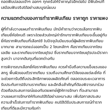
ถอดฟันปลอมเข้าๆ ออกๆ ทุกครั้งให้รำคาญใจอีกต่อไป มีฟันใหม่ที่
เสมือนฟันจริงได้อย่างสมบูรณ์แบบ
ความแตกต่างของการ
ทำรากฟันเทียม ราคา
ถูก ราคาแพง
ผู้ที่กำลังวางแผน
ทำรากฟันเทียม
มักมีคำถามว่าควรเลือกรากฟัน
เทียมยี่ห้อไหนดี เพราะโดยส่วนใหญ่ค่ารักษารากฟันเทียมจะขึ้นอยู่กับ
ยี่ห้อรากฟันเทียมที่เลือกใช้ ในปัจจุบันมีแบรนด์ผู้ผลิตรากฟันเทียม
มากมาย สามารถแบ่งออกเป็น 2 โซนหลักๆ คือรากเทียมจากโซน
เอเชีย และรากเทียมจากโซนยุโรป ซึ่งรากเทียมจากโซนยุโรปจะมีราคา
สูงกว่า มาจากต้นทุนที่แตกต่างกัน
การพิจารณาเลือกยี่ห้อรากฟันเทียม ควรคำนึงถึงความแข็งแรงของ
สกรู พื้นผิวของตัวรากเทียม รวมถึงงานศึกษาวิจัยของแต่ละยี่ห้อ ที่
จะช่วยการันตีถึงประสิทธิภาพของผลิตภัณฑ์ ตลอดจนระยะเวลาการ
รับประกันการใช้งานรากเทียม และอีกสิ่งสำคัญที่ต้องพิจารณาร่วม
ด้วยคือประสบการณ์ของทันตแพทย์ผู้ให้การรักษา ที่จะสามารถ
วางแผนการรักษาให้กับคนไข้ได้อย่างเหมาะสม เพิ่มโอกาสประสบ
ความสำเร็จในการ
ทำรากฟันเทียม
คนไข้ได้รับประสบการณ์ทำราก
เทียมที่ดีและมีความคุ้มค่า