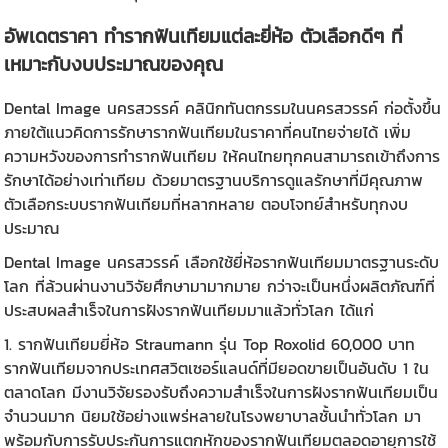
อัพเดต
ราคา ทำรากฟันเทียม
แต่ละยี่ห้อ ตัวเลือกดีๆ ที่
เหมาะกับงบประมาณของคุณ
Dental Image นครสวรรค์
คลินิกทันตกรรมในนครสวรรค์
ก่อตั้งขึ้น
ภายใต้แนวคิดการรักษารากฟันเทียมในราคาที่คนไทยจ่ายได้ เพิ่ม
ความหวังของการ
ทำรากฟันเทียม
ให้คนไทยทุกคนสามารถเข้าถึงการ
รักษาได้อย่างเท่าเทียม ด้วยมาตรฐานบริการดูแลรักษาที่มีคุณภาพ
ตัวเลือกระบบรากฟันเทียมที่หลากหลาย ตอบโจทย์สำหรับทุกงบ
ประมาณ
Dental Image นครสวรรค์
เลือกใช้ยี่ห้อรากฟันเทียมมาตรฐานระดับ
โลก ที่ล้วนผ่านงานวิจัยศึกษามามากมาย กว่าจะเป็นหนึ่งผลิตภัณฑ์ที่
ประสบผลสำเร็จในการฝังรากฟันเทียมมาแล้วทั่วโลก ได้แก่
1. รากฟันเทียมยี่ห้อ Straumann รุ่น Top Roxolid 60,000 บาท
รากฟันเทียมจากประเทศสวิตเซอร์แลนด์ที่มียอดขายเป็นอันดับ 1 ใน
ตลาดโลก มีงานวิจัยรองรับถึงความสำเร็จในการฝังรากฟันเทียมเป็น
จำนวนมาก นิยมใช้อย่างแพร่หลายในโรงพยาบาลชั้นนำทั่วโลก มา
พร้อมกับการรับประกันการแตกหักของรากฟันเทียมตลอดอายุการใช้