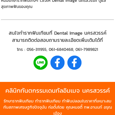
หมอรักษารากฟันเก่งๆ ไว้ใจให้ Dental Image นครสวรรค์ ดูแล
สุขภาพฟันของคุณ
สนใจทำรากฟันเทียมที่
Dental Image นครสวรรค์
สามารถติดต่อสอบถามรายละเอียดเพิ่มเติมได้ที่
โทร :
056-311955
,
061-6840468
,
061-7989821
คลินิกทันตกรรมเดนทัลอิมเมจ
นครสวรรค์
รักษา
รากฟันเทียม
ทำรากฟันเทียม
ทำฟันปลอม
ในราคาที่เหมาะสม
กับสภาพเศรษฐกิจปัจจุบัน ก่อตั้งโดย คุณหมอตี้ ทพ.อานนท์ อรุณ
เมือง