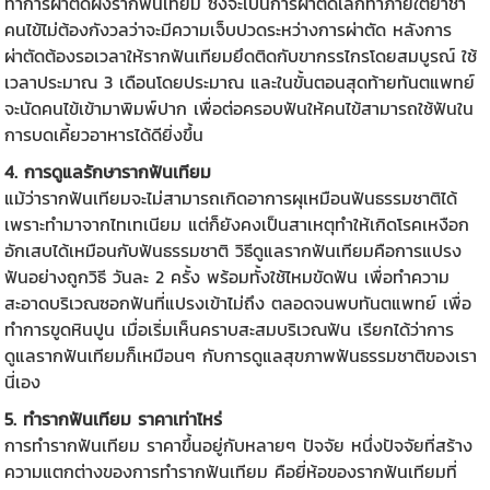
ทำการผ่าตัดฝังรากฟันเทียม ซึ่งจะเป็นการผ่าตัดเล็กทำภายใต้ยาชา
คนไข้ไม่ต้องกังวลว่าจะมีความเจ็บปวดระหว่างการผ่าตัด หลังการ
ผ่าตัดต้องรอเวลาให้รากฟันเทียมยึดติดกับขากรรไกรโดยสมบูรณ์ ใช้
เวลาประมาณ 3 เดือนโดยประมาณ และในขั้นตอนสุดท้ายทันตแพทย์
จะนัดคนไข้เข้ามาพิมพ์ปาก เพื่อต่อครอบฟันให้คนไข้สามารถใช้ฟันใน
การบดเคี้ยวอาหารได้ดียิ่งขึ้น
4. การดูแลรักษารากฟันเทียม
แม้ว่ารากฟันเทียมจะไม่สามารถเกิดอาการผุเหมือนฟันธรรมชาติได้
เพราะทำมาจากไทเทเนียม แต่ก็ยังคงเป็นสาเหตุทำให้เกิดโรคเหงือก
อักเสบได้เหมือนกับฟันธรรมชาติ วิธีดูแลรากฟันเทียมคือการแปรง
ฟันอย่างถูกวิธี วันละ 2 ครั้ง พร้อมทั้งใช้ไหมขัดฟัน เพื่อทำความ
สะอาดบริเวณซอกฟันที่แปรงเข้าไม่ถึง ตลอดจนพบทันตแพทย์ เพื่อ
ทำการขูดหินปูน เมื่อเริ่มเห็นคราบสะสมบริเวณฟัน เรียกได้ว่าการ
ดูแลรากฟันเทียมก็เหมือนๆ กับการดูแลสุขภาพฟันธรรมชาติของเรา
นี่เอง
5. ทํา
รากฟันเทียม ราคา
เท่าไหร่
การ
ทํารากฟันเทียม ราคา
ขึ้นอยู่กับหลายๆ ปัจจัย หนึ่งปัจจัยที่สร้าง
ความแตกต่างของการ
ทำรากฟันเทียม
คือยี่ห้อของรากฟันเทียมที่