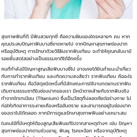
สุขภาพฟันที่ดี มีฟันสวยทุกซี่ คือความฝันของใครหลายๆ คน หาก
คุณประสบปัญหาฟันบางซี่ขาดหายไป จากปัญหาสุขภาพช่องปาก
หรืออุบัติเหตุ การรักษาด้วยวิธีฝัง
รากฟันเทียม
จะทำให้คุณกลับมามี
รอยยิ้มสดใสอย่างเป็นธรรมชาติได้อีกครั้ง
คนที่กำลังมีปัญหาสูญเสียฟันบางซี่ไป อาจเคยได้ยินคำแนะนำเกี่ยว
กับการ
ทำรากฟันเทียม
และเกิดความสงสัยว่า รากฟันเทียม คืออะไร
รากฟันเทียม คือวัสดุชนิดหนึ่งที่มีลักษณะการใช้งานทดแทนรากฟัน
เดิมตามธรรมชาติในช่องปากของเรา มีหน้าตาคล้ายกับรากฟันจริง
ทำจากไทเทเนียม (Titanium) ซึ่งเป็นวัสดุที่ปลอดภัยต่อร่างกาย ไม่
ก่อให้เกิดอาการระคายเคืองหรืออันตราย และสามารถอยู่ในช่องปาก
ของเราไปได้ตลอด หากมีการดูแลรักษาสุขภาพฟันอย่างเหมาะสม
ในคนไข้ที่มีเหตุให้ต้องสูญเสียฟันแท้ไปจากสาเหตุต่างๆ เช่น ปัญหา
สุขภาพช่องปากตามช่วงอายุ, ฟันผุ, โรคเหงือก หรือจากอุบัติเหตุ