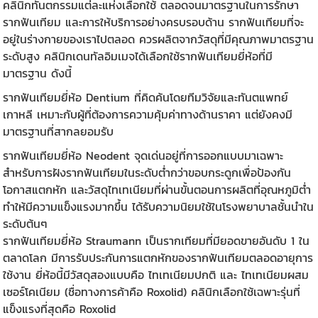
คลินิกทันตกรรมแต่ละแห่งเลือกใช้ ตลอดจนมาตรฐานในการรักษา
รากฟันเทียม และการให้บริการอย่างครบรอบด้าน รากฟันเทียมที่จะ
อยู่ในร่างกายของเราไปตลอด ควรผลิตจากวัสดุที่มีคุณภาพมาตรฐาน
ระดับสูง คลินิกเดนทัลอิมเมจได้เลือกใช้รากฟันเทียมยี่ห้อที่มี
มาตรฐาน
ดังนี้
รากฟันเทียมยี่ห้อ Dentium ที่คิดค้นโดยทีมวิจัยและทันตแพทย์
เกาหลี เหมาะกับผู้ที่ต้องการความคุ้มค่าทางด้านราคา แต่ยังคงมี
มาตรฐาน
ที่สากลยอมรับ
รากฟันเทียมยี่ห้อ Neodent จุดเด่นอยู่ที่การออกแบบมาเฉพาะ
สำหรับการฝังรากฟันเทียมในระดับต่ำกว่าขอบกระดูกเพื่อป้องกัน
โอกาสแตกหัก และวัสดุไทเทเนียมที่ผ่านขั้นตอนการผลิตที่อุณหภูมิต่ำ
ทำให้มีความแข็งแรงมากขึ้น ได้รับความนิยมใช้ในโรงพยาบาลชั้นนำใน
ระดับต้นๆ
รากฟันเทียมยี่ห้อ Straumann เป็นรากเทียมที่มียอดขายอันดับ 1 ใน
ตลาดโลก มีการรับประกันการแตกหักของรากฟันเทียมตลอดอายุการ
ใช้งาน ยี่ห้อนี้มีวัสดุสองแบบคือ ไทเทเนียมปกติ และ ไทเทเนียมผสม
เซอร์โคเนียม (ชื่อทางการค้าคือ Roxolid) คลินิกเลือกใช้เฉพาะรุ่นที่
แข็งแรงที่สุดคือ Roxolid