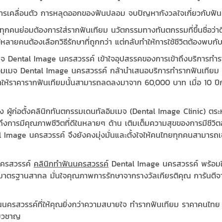
รเคลื่อนตัว การหลุดออกของฟันปลอม จบปัญหากังวลใจเกี่ยวกับฟันป
ันทุกคนย่อมต้องการใส่รากฟันเทียม นวัตกรรมทางทันตกรรมที่ขึ้นชื่อว่า
ข้หลายคนต้องเลือกวิธีรักษาที่ถูกกว่า แต่กลับทำให้การใช้ชีวิตต้องพบกั
จ Dental Image นครสวรรค์ เข้าใจอุปสรรคของการเข้าถึงบริการทำรา
ลอิมเมจ Dental Image นครสวรรค์ กล้านำเสนอบริการทำรากฟันเทียม 
ให้ราคารากฟันเทียมนั้นสามารถลดลงมาจาก 60,000 บาท เมื่อ 10 ปีก่
 ผู้ก่อตั้งคลินิกทันตกรรมเดนทัลอิมเมจ (Dental Image Clinic) ตระ
ถึงการมีคุณภาพชีวิตที่ดีในหลายๆ ด้าน เติมเต็มความสุขของการมีชีวิตอย
mage นครสวรรค์ จึงยังคงมุ่งมั่นและตั้งใจให้คนไทยทุกคนสามารถเข้าถ
นนครสวรรค์
คลินิกทำฟันนครสวรรค์
Dental Image นครสวรรค์ พร้อมให
าตรฐานสากล มั่นใจคุณภาพการรักษาจากรางวัลเกียรติคุณ การันตีจาก
นครสวรรค์ที่ให้คุณยิ่งกว่าความสบายใจ ทำรากฟันเทียม ราคาคนไทย
ี่ยวชาญ