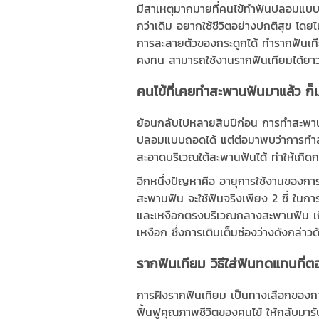
มีสาเหตุมากมายที่คนไข้ทำฟันปลอมแบบถอ
กว่าเดิม อยากใช้ชีวิตอย่างปกติสุข โดย
การละลายตัวของกระดูกได้ ทำรากฟันเที
คงทน สามารถใช้งานรากฟันเทียมได้ยาวๆ
คนไข้ที่เคยทำสะพานฟันมาแล้ว ก็ม
ย้อนกลับไปหลายสิบปีก่อน การทำสะพานฟั
ปลอมแบบถอดได้ แต่ต่อมาพบว่าการทำส
สะอาดบริเวณใต้สะพานฟันได้ ทำให้เกิดก
อีกหนึ่งปัญหาคือ อายุการใช้งานของกา
สะพานฟัน จะใช้ฟันจริงเพียง 2 ซี่ ในกา
และเหงือกตรงบริเวณกลางสะพานฟัน เกิด
เหงือก ซึ่งการเติมเต็มช่องว่างดังกล่า
รากฟันเทียม วิธีใส่ฟันทดแทนที่ตอบ
การฝังรากฟันเทียม เป็นทางเลือกของการ
ฟื้นฟูคุณภาพชีวิตของคนไข้ ให้กลับมาร