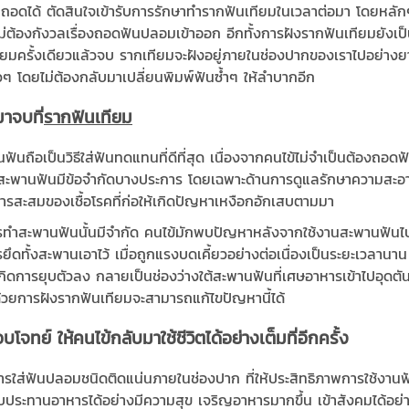
ดได้ ตัดสินใจเข้ารับการรักษาทำรากฟันเทียมในเวลาต่อมา โดยหลักๆ แล
ไม่ต้องกังวลเรื่องถอดฟันปลอมเข้าออก อีกทั้งการฝังรากฟันเทียมยังเป
ยมครั้งเดียวแล้วจบ รากเทียมจะฝังอยู่ภายในช่องปากของเราไปอย่าง
 โดยไม่ต้องกลับมาเปลี่ยนพิมพ์ฟันซ้ำๆ ให้ลำบากอีก
าจบที่
รากฟันเทียม
นถือเป็นวิธีใส่ฟันทดแทนที่ดีที่สุด เนื่องจากคนไข้ไม่จำเป็นต้องถอ
ะพานฟันมีข้อจำกัดบางประการ โดยเฉพาะด้านการดูแลรักษาความสะอ
ารสะสมของเชื้อโรคที่ก่อให้เกิดปัญหาเหงือกอักเสบตามมา
รทำสะพานฟันนั้นมีจำกัด คนไข้มักพบปัญหาหลังจากใช้งานสะพานฟันไป
รยึดทั้งสะพานเอาไว้ เมื่อถูกแรงบดเคี้ยวอย่างต่อเนื่องเป็นระยะเวลา
การยุบตัวลง กลายเป็นช่องว่างใต้สะพานฟันที่เศษอาหารเข้าไปอุดตันไ
วด้วยการฝังรากฟันเทียมจะสามารถแก้ไขปัญหานี้ได้
โจทย์ ให้คนไข้กลับมาใช้ชีวิตได้อย่างเต็มที่อีกครั้ง
ใส่ฟันปลอมชนิดติดแน่นภายในช่องปาก ที่ให้ประสิทธิภาพการใช้งานฟัน
ับประทานอาหารได้อย่างมีความสุข เจริญอาหารมากขึ้น เข้าสังคมได้อย่า