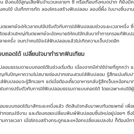
 ยิ่งคนไข้สูญเสียฟันจำนวนหลายๆ ซี่ หรือเกือบทั้งหมดปาก ก็ยิ่งมี
ของคนไข้ บันทึกการกัด ลองโครงสร้างฟันปลอม ลองขี้ผึ้ง ในบางชิ้นง
ตแพทย์จะให้เวลาคนไข้ปรับตัวกับการใส่ฟันปลอมช่วงระยะเวลาหนึ่ง ซึ่งแ
้นโดยส่วนใหญ่ทันตแพทย์จะนัดหมายให้คนไข้กลับมาทำการกรอแก้ฟันปลอม
กหลายครั้ง จนกว่าคนไข้จะใส่ฟันปลอมแล้วไม่เกิดความเจ็บปวดอีก
บถอดได้ เปลี่ยนใจมาทำรากฟันเทียม
นปลอมธรรมดาแบบถอดได้ในช่วงเริ่มต้น เนื่องจากมีค่าใช้จ่ายที่ถูกกว่า 
ญกับปัญหาความไม่สบายช่องปากขณะสวมใส่ฟันปลอม รู้สึกแน่นคับปาก
นปลอมจะรู้สึกเฉยๆ แต่เมื่อต้องเคี้ยวอาหารกลับรู้สึกเจ็บเหงือกมา
ญหาในการปรับตัวกับการใช้ฟันปลอมธรรมดาแบบถอดได้ โดยเฉพาะคนไข้ผู้ส
นปลอมแบบถอดได้มาสักระยะหนึ่งแล้ว ตัดสินใจกลับมาพบทันตแพทย์ เพื
ะใช้งาน และต้องคอยเปลี่ยนพิมพ์ฟันปลอมชิ้นใหม่อยู่บ่อยๆ ซึ่ง
กาลเวลา เมื่อโครงสร้างกระดูกและเหงือกเปลี่ยนแปลงไป ก็ต้องมีก