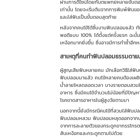
ผ่านการดีไซน์โดยทันตแพทย์หลายขั้นตอน
เท่านั้น โดยจะเริ่มต้นจากการพิมพ์ฟัน
และใส่ฟันเป็นขั้นตอนสุดท้าย
หลังจากคนไข้ได้ชิ้นงานฟันปลอมแล้ว ทัน
พอดีแบบ 100% ได้ตั้งแต่ครั้งแรก ฉะนั
เหงือกมากยิ่งขึ้น ซึ่งอาจมีการทำซ้ำอี
สาเหตุที่คนทำฟันปลอมธรรมดาแบ
ผู้สูญเสียฟันหลายคน มักเลือกวิธีใส่ฟั
ฟันปลอมมาแล้ว คนไข้หลายคนต้องเผชิ
น้ำลายไหลตลอดเวลา บางรายตอนสวมใส่ฟั
อาหาร ซึ่งมีคนไข้จำนวนไม่น้อยที่มีปั
โรคขาดสารอาหารในผู้สูงวัยตามมา
นอกจากนี้ยังมีกรณีคนไข้ที่สวมใส่ฟั
ฟันปลอมหลวม ฟันปลอมหลุดออกจากปากขณ
จากการละลายตัวของกระดูกขากรรไกรตาม
สันเหงือกและกระดูกตามไปด้วย