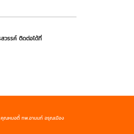
รค์ ติดต่อได้ที่
ย คุณหมอตี้ ทพ.อานนท์ อรุณเมือง