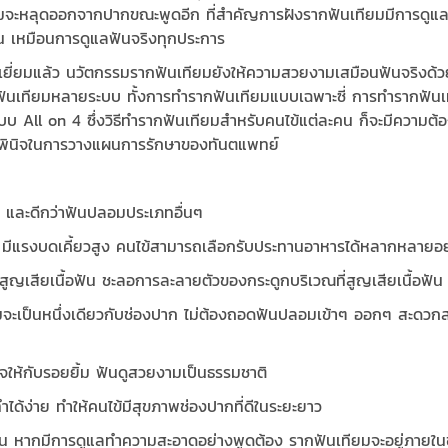
จะหลุดออกจากปากขณะพูดอีก ที่สำคัญการฝังรากฟันเทียมมีการดูแลร
 เหมือนการดูแลฟันจริงทุกประการ
ีเยี่ยมแล้ว นวัตกรรมรากฟันเทียมยังให้ความสวยงามเสมือนฟันจริงด
ากฟันเทียมหลายระบบ ทั้งการทำรากฟันเทียมแบบเฉพาะซี่ การทำรากฟันเท
All on 4 ซึ่งวิธีทำรากฟันเทียมสำหรับคนไข้แต่ละคน ก็จะมีความต้องก
พินิจในการวางแผนการรักษาของทันตแพทย์
ง และดีกว่าฟันปลอมประเภทอื่นๆ
ีแรงบดเคี้ยวสูง คนไข้สามารถเลือกรับประทานอาหารได้หลากหลายอย่
ูญเสียเนื้อฟัน ชะลอการละลายตัวของกระดูกบริเวณที่สูญเสียเนื้อฟัน
ยมจะเป็นหนึ่งเดียวกับช่องปาก ไม่ต้องถอดฟันปลอมเข้าๆ ออกๆ สะด
ใจให้กับรอยยิ้ม ฟันดูสวยงามเป็นธรรมชาติ
้ง่าย ทำให้คนไข้มีสุขภาพช่องปากที่ดีในระยะยาว
นาน หากมีการดูแลทำความสะอาดอย่างพูดต้อง รากฟันเทียมจะอยู่ภายใ