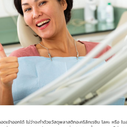
าออกได้ ไม่ว่าจะทำด้วยวัสดุพลาสติกอะคริลิกเรซิน โลหะ หรือ ไนล