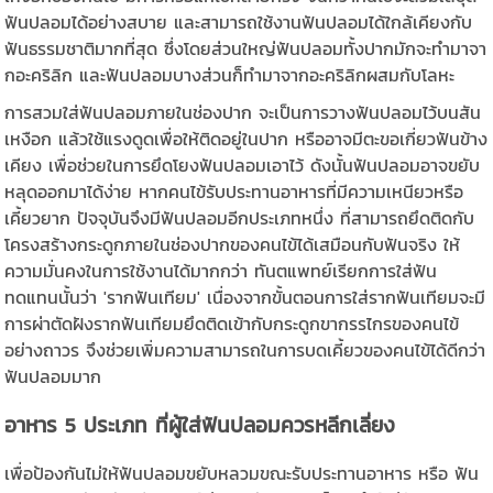
ฟันปลอมได้อย่างสบาย และสามารถใช้งานฟันปลอมได้ใกล้เคียงกับ
ฟันธรรมชาติมากที่สุด ซึ่งโดยส่วนใหญ่ฟันปลอมทั้งปากมักจะทำมาจา
กอะคริลิก และฟันปลอมบางส่วนก็ทำมาจากอะคริลิกผสมกับโลหะ
การสวมใส่ฟันปลอมภายในช่องปาก จะเป็นการวางฟันปลอมไว้บนสัน
เหงือก แล้วใช้แรงดูดเพื่อให้ติดอยู่ในปาก หรืออาจมีตะขอเกี่ยวฟันข้าง
เคียง เพื่อช่วยในการยึดโยงฟันปลอมเอาไว้ ดังนั้นฟันปลอมอาจขยับ
หลุดออกมาได้ง่าย หากคนไข้รับประทานอาหารที่มีความเหนียวหรือ
เคี้ยวยาก ปัจจุบันจึงมีฟันปลอมอีกประเภทหนึ่ง ที่สามารถยึดติดกับ
โครงสร้างกระดูกภายในช่องปากของคนไข้ได้เสมือนกับฟันจริง ให้
ความมั่นคงในการใช้งานได้มากกว่า ทันตแพทย์เรียกการใส่ฟัน
ทดแทนนั้นว่า 'รากฟันเทียม' เนื่องจากขั้นตอนการใส่รากฟันเทียมจะมี
การผ่าตัดฝังรากฟันเทียมยึดติดเข้ากับกระดูกขากรรไกรของคนไข้
อย่างถาวร จึงช่วยเพิ่มความสามารถในการบดเคี้ยวของคนไข้ได้ดีกว่า
ฟันปลอมมาก
อาหาร 5 ประเภท ที่ผู้ใส่ฟันปลอมควรหลีกเลี่ยง
เพื่อป้องกันไม่ให้ฟันปลอมขยับหลวมขณะรับประทานอาหาร หรือ ฟัน