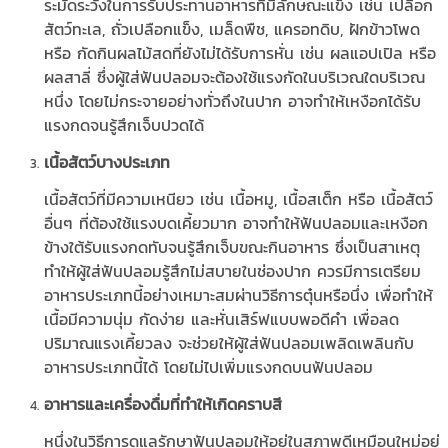
ระมัดระวังในการรับประทานอาหารที่มีลักษณะแข็ง เช่น เปลือก
สัตว์ทะเล, ถั่วเปลือกแข็ง, เมล็ดพืช, แครอทดิบ, ฝักข้าวโพด
หรือ กัดกินผลไม้สดที่ยังไม่ได้รับการหั่น เช่น ผลแอปเปิล หรือ
ผลสาลี่ ซึ่งผู้ใส่ฟันปลอมจะต้องใช้แรงกัดในบริเวณใดบริเวณ
หนึ่ง โดยไม่กระจายอย่างทั่วถึงในปาก อาจทำให้เหงือกได้รับ
แรงกดจนรู้สึกเจ็บปวดได้
เนื้อสัตว์บางประเภท
เนื้อสัตว์ที่มีความเหนียว เช่น เนื้อหมู, เนื้อสเต็ก หรือ เนื้อสัตว์
อื่นๆ ที่ต้องใช้แรงบดเคี้ยวมาก อาจทำให้ฟันปลอมและเหงือก
ข้างใต้รับแรงกดทับจนรู้สึกเจ็บขณะกินอาหาร ซึ่งเป็นสาเหตุ
ทำให้ผู้ใส่ฟันปลอมรู้สึกไม่สบายในช่องปาก ควรมีการเตรียม
อาหารประเภทนี้อย่างเหมาะสมผ่านวิธีการตุ๋นหรือนึ่ง เพื่อทำให้
เนื้อมีความนุ่ม กัดง่าย และหั่นเสิร์ฟแบบพอดีคำ เพื่อลด
ปริมาณแรงเคี้ยวลง จะช่วยให้ผู้ใส่ฟันปลอมเพลิดเพลินกับ
อาหารประเภทนี้ได้ โดยไม่ไปเพิ่มแรงกดบนฟันปลอม
อาหารและเครื่องดื่มที่ทำให้เกิดคราบสี
หนึ่งในวิธีการดูแลรักษาฟันปลอมให้อยู่ในสภาพดีเหมือนใหม่อยู่