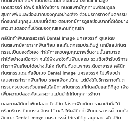
ทันตแพทย์คลินิกทันตกรรมเดนทัลอิมเมจ Dental Image
นครสวรรค์ ได้ฟรี ไม่มีค่าใช้จ่าย ทันตแพทย์ทุกท่านพร้อมดูแล
สุขภาพฟันและช่องปากของคุณอย่างใส่ใจ ด้วยบริการทางทันตกรรม
ที่ครบครันทุกรูปแบบในที่เดียว ตอบโจทย์การดูแลช่องปากที่ดีได้อย่าง
ยาวนานตลอดทั้งชีวิตของคุณและคนที่คุณรัก
คลินิกทำฟันนครสวรรค์ Dental Image นครสวรรค์ ดูแลโดย
ทันตแพทย์สาขารากฟันเทียม และทันตกรรมประดิษฐ์ เรามีแลปทันต
กรรมเป็นของตัวเอง ทำให้การควบคุมคุณภาพชิ้นงานนั้นสามารถ
ทำได้อย่างเหนือกว่า คนไข้พึงพอใจกับฟันปลอม รวมถึงเข้ารับบริการ
ทำรากฟันเทียมได้อย่างมั่นใจ กับทีมทันตแพทย์ระดับอาจารย์
คลินิก
ทันตกรรมเดนทัลอิมเมจ
Dental Image นครสวรรค์ ไม่เพียงนำ
เสนอการทำรากฟันเทียม ราคาเพื่อคนไทย แต่ยังให้บริการทางทันต
กรรมครบวงจรด้วยเทคโนโลยีทางทันตกรรมที่ทันสมัยและดีที่สุด เพื่อ
เพิ่มความปลอดภัยและความแม่นยำให้กับทุกการรักษา
มองหาคลินิกทำฟันปลอม ใกล้ฉัน ใส่รากฟันเทียม ราคาเข้าถึงได้
หรือบริการทันตกรรมอื่นๆ ไว้วางใจให้คลินิกทำฟันนครสวรรค์ เดนทัล
อิมเมจ Dental Image นครสวรรค์ ให้เราได้ดูแลคุณอย่างใกล้ชิด