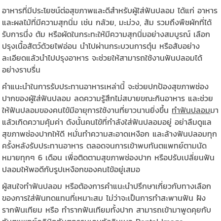
อาหารที่มีประโยชน์ต่อสุขภาพและดีสำหรับผู้ใส่ฟันปลอม ได้แก่ อาหาร
และผลไม้ที่มีความสุกนิ่ม เช่น กล้วย, มะม่วง, ส้ม รวมถึงพืชผักที่ได้
รับการนึ่ง ต้ม หรือผัดในกระทะให้มีความสุกนิ่มอย่างสมบูรณ์ เลือก
ปรุงเนื้อสัตว์ด้วยไฟอ่อน นำไปผ่านกระบวนการตุ๋น หรือสับอย่าง
ละเอียดแล้วนำไปปรุงอาหาร จะช่วยให้สามารถใช้งานฟันปลอมได้
อย่างราบรื่น
คำแนะนำในการรับประทานอาหารเหล่านี้ จะช่วยปกป้องสุขภาพช่อง
ปากของผู้ใส่ฟันปลอม ลดความรู้สึกไม่สบายขณะกินอาหาร และช่วย
ให้ฟันปลอมของคนไข้มีอายุการใช้งานที่ยาวนานยิ่งขึ้น
ทำฟันปลอม
มา
แล้วเกิดความคุ้มค่า ดังนั้นคนไข้ที่กำลังใส่ฟันปลอมอยู่ อย่าลืมดูแล
สุขภาพช่องปากให้ดี หมั่นทำความสะอาดเหงือก และล้างฟันปลอมทุก
ครั้งหลังรับประทานอาหาร ตลอดจนการเข้าพบทันตแพทย์ตามนัด
หมายทุกๆ 6 เดือน เพื่อติดตามสุขภาพช่องปาก หรือปรับเปลี่ยนฟัน
ปลอมให้พอดีกับรูปเหงือกของคนไข้อยู่เสมอ
ผู้สนใจทำฟันปลอม หรือต้องการคำแนะนำปรึกษาเกี่ยวกับทางเลือก
ของการใส่ฟันทดแทนที่เหมาะสม ไม่ว่าจะเป็นการทำสะพานฟัน ฝัง
รากฟันเทียม หรือ ทำรากฟันเทียมทั้งปาก สามารถเข้ามาพูดคุยกับ