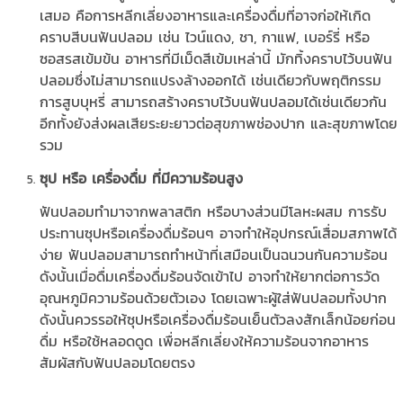
เสมอ คือการหลีกเลี่ยงอาหารและเครื่องดื่มที่อาจก่อให้เกิด
คราบสีบนฟันปลอม เช่น ไวน์แดง, ชา, กาแฟ, เบอร์รี่ หรือ
ซอสรสเข้มข้น อาหารที่มีเม็ดสีเข้มเหล่านี้ มักทิ้งคราบไว้บนฟัน
ปลอมซึ่งไม่สามารถแปรงล้างออกได้ เช่นเดียวกับพฤติกรรม
การสูบบุหรี่ สามารถสร้างคราบไว้บนฟันปลอมได้เช่นเดียวกัน
อีกทั้งยังส่งผลเสียระยะยาวต่อสุขภาพช่องปาก และสุขภาพโดย
รวม
ซุป หรือ เครื่องดื่ม ที่มีความร้อนสูง
ฟันปลอมทำมาจากพลาสติก หรือบางส่วนมีโลหะผสม การรับ
ประทานซุปหรือเครื่องดื่มร้อนๆ อาจทำให้อุปกรณ์เสื่อมสภาพได้
ง่าย ฟันปลอมสามารถทำหน้าที่เสมือนเป็นฉนวนกันความร้อน
ดังนั้นเมื่อดื่มเครื่องดื่มร้อนจัดเข้าไป อาจทำให้ยากต่อการวัด
อุณหภูมิความร้อนด้วยตัวเอง โดยเฉพาะผู้ใส่ฟันปลอมทั้งปาก
ดังนั้นควรรอให้ซุปหรือเครื่องดื่มร้อนเย็นตัวลงสักเล็กน้อยก่อน
ดื่ม หรือใช้หลอดดูด เพื่อหลีกเลี่ยงให้ความร้อนจากอาหาร
สัมผัสกับฟันปลอมโดยตรง