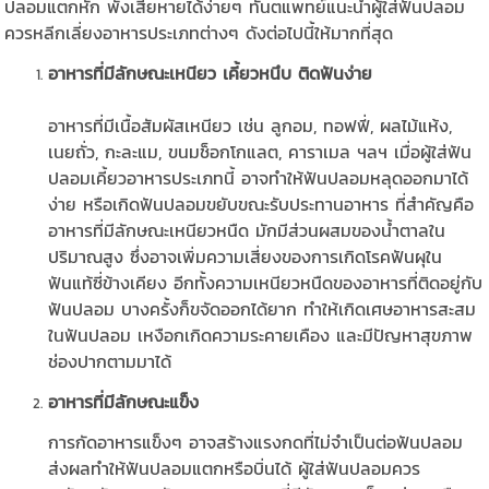
ปลอมแตกหัก พังเสียหายได้ง่ายๆ ทันตแพทย์แนะนำผู้ใส่ฟันปลอม
ควรหลีกเลี่ยงอาหารประเภทต่างๆ ดังต่อไปนี้ให้มากที่สุด
อาหารที่มีลักษณะเหนียว เคี้ยวหนึบ ติดฟันง่าย
อาหารที่มีเนื้อสัมผัสเหนียว เช่น ลูกอม, ทอฟฟี่, ผลไม้แห้ง,
เนยถั่ว, กะละแม, ขนมช็อกโกแลต, คาราเมล ฯลฯ เมื่อผู้ใส่ฟัน
ปลอมเคี้ยวอาหารประเภทนี้ อาจทำให้ฟันปลอมหลุดออกมาได้
ง่าย หรือเกิดฟันปลอมขยับขณะรับประทานอาหาร ที่สำคัญคือ
อาหารที่มีลักษณะเหนียวหนืด มักมีส่วนผสมของน้ำตาลใน
ปริมาณสูง ซึ่งอาจเพิ่มความเสี่ยงของการเกิดโรคฟันผุใน
ฟันแท้ซี่ข้างเคียง อีกทั้งความเหนียวหนืดของอาหารที่ติดอยู่กับ
ฟันปลอม บางครั้งก็ขจัดออกได้ยาก ทำให้เกิดเศษอาหารสะสม
ในฟันปลอม เหงือกเกิดความระคายเคือง และมีปัญหาสุขภาพ
ช่องปากตามมาได้
อาหารที่มีลักษณะแข็ง
การกัดอาหารแข็งๆ อาจสร้างแรงกดที่ไม่จำเป็นต่อฟันปลอม
ส่งผลทำให้ฟันปลอมแตกหรือบิ่นได้ ผู้ใส่ฟันปลอมควร